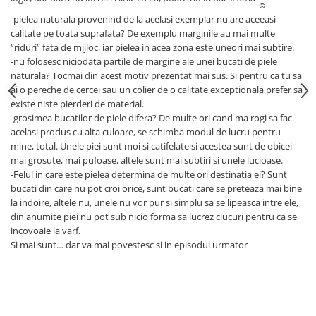
-pielea naturala provenind de la acelasi exemplar nu are aceeasi
calitate pe toata suprafata? De exemplu marginile au mai multe
“riduri” fata de mijloc, iar pielea in acea zona este uneori mai subtire.
-nu folosesc niciodata partile de margine ale unei bucati de piele
naturala? Tocmai din acest motiv prezentat mai sus. Si pentru ca tu sa
ai o pereche de cercei sau un colier de o calitate exceptionala prefer sa
existe niste pierderi de material.
-grosimea bucatilor de piele difera? De multe ori cand ma rogi sa fac
acelasi produs cu alta culoare, se schimba modul de lucru pentru
mine, total. Unele piei sunt moi si catifelate si acestea sunt de obicei
mai grosute, mai pufoase, altele sunt mai subtiri si unele lucioase.
-Felul in care este pielea determina de multe ori destinatia ei? Sunt
bucati din care nu pot croi orice, sunt bucati care se preteaza mai bine
la indoire, altele nu, unele nu vor pur si simplu sa se lipeasca intre ele,
din anumite piei nu pot sub nicio forma sa lucrez ciucuri pentru ca se
incovoaie la varf.
Si mai sunt… dar va mai povestesc si in episodul urmator