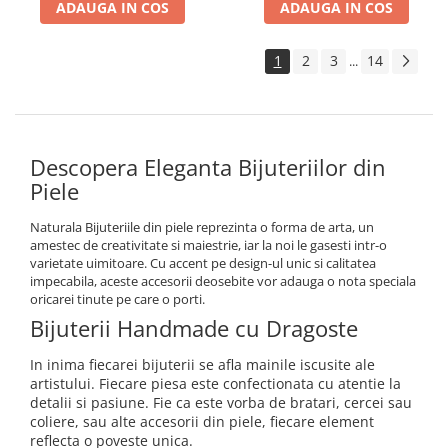
ADAUGA IN COS
ADAUGA IN COS
1
2
3
14
...
Descopera Eleganta Bijuteriilor din
Piele
Naturala Bijuteriile din piele reprezinta o forma de arta, un
amestec de creativitate si maiestrie, iar la noi le gasesti intr-o
varietate uimitoare. Cu accent pe design-ul unic si calitatea
impecabila, aceste accesorii deosebite vor adauga o nota speciala
oricarei tinute pe care o porti.
Bijuterii Handmade cu Dragoste
In inima fiecarei bijuterii se afla mainile iscusite ale
artistului. Fiecare piesa este confectionata cu atentie la
detalii si pasiune. Fie ca este vorba de bratari, cercei sau
coliere, sau alte accesorii din piele, fiecare element
reflecta o poveste unica.