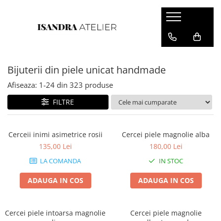
Cercei piele
Cercei floare
Bijuterii din piele unicat handmade
Cercei geometrici
Cercei inima
Afiseaza:
1-
24
din
323
produse
FILTRE
Cerceii inimi asimetrice rosii
Cercei piele magnolie alba
135,00 Lei
180,00 Lei
LA COMANDA
IN STOC
ADAUGA IN COS
ADAUGA IN COS
Cercei piele intoarsa magnolie
Cercei piele magnolie