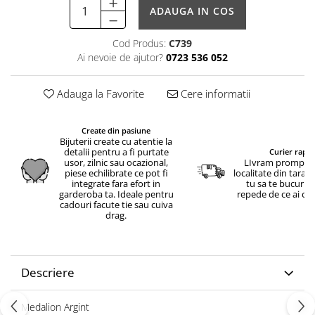
ADAUGA IN COS
Cod Produs:
C739
Ai nevoie de ajutor?
0723 536 052
Adauga la Favorite
Cere informatii
Create din pasiune
Bijuterii create cu atentie la
detalii pentru a fi purtate
Curier rapid
usor, zilnic sau ocazional,
LIvram prompt in
piese echilibrate ce pot fi
localitate din tara.
integrate fara efort in
tu sa te bucuri c
garderoba ta. Ideale pentru
repede de ce ai c
cadouri facute tie sau cuiva
drag.
Descriere
Medalion Argint