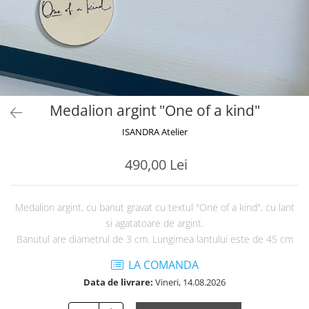
Medalion argint "One of a kind"
ISANDRA Atelier
490,00 Lei
Medalion argint, cu banut gravat cu textul "One of a kind", cu lant
si agatatoare de argint.
Banutul are diametrul de 3 cm. Lungimea lantului este de 45 cm
LA COMANDA
Data de livrare:
Vineri, 14.08.2026