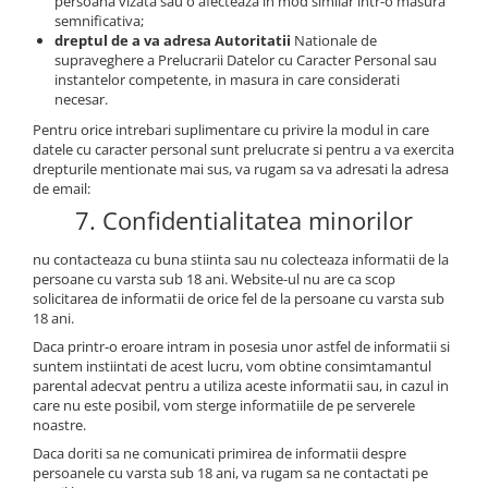
persoana vizata sau o afecteaza in mod similar intr-o masura
semnificativa;
dreptul de a va adresa Autoritatii
Nationale de
supraveghere a Prelucrarii Datelor cu Caracter Personal sau
instantelor competente, in masura in care considerati
necesar.
Pentru orice intrebari suplimentare cu privire la modul in care
datele cu caracter personal sunt prelucrate si pentru a va exercita
drepturile mentionate mai sus, va rugam sa va adresati la adresa
de email:
7. Confidentialitatea minorilor
nu contacteaza cu buna stiinta sau nu colecteaza informatii de la
persoane cu varsta sub 18 ani. Website-ul nu are ca scop
solicitarea de informatii de orice fel de la persoane cu varsta sub
18 ani.
Daca printr-o eroare intram in posesia unor astfel de informatii si
suntem instiintati de acest lucru, vom obtine consimtamantul
parental adecvat pentru a utiliza aceste informatii sau, in cazul in
care nu este posibil, vom sterge informatiile de pe serverele
noastre.
Daca doriti sa ne comunicati primirea de informatii despre
persoanele cu varsta sub 18 ani, va rugam sa ne contactati pe