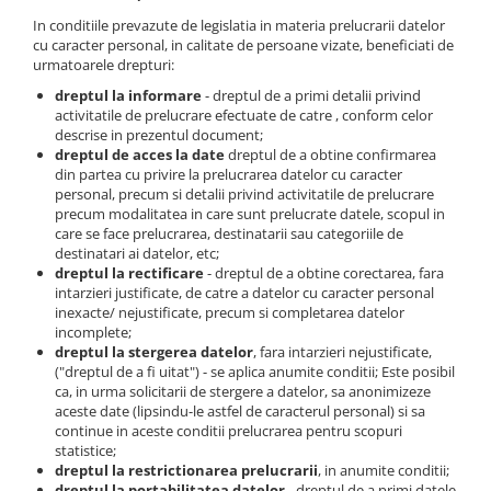
In conditiile prevazute de legislatia in materia prelucrarii datelor
cu caracter personal, in calitate de persoane vizate, beneficiati de
urmatoarele drepturi:
dreptul la informare
- dreptul de a primi detalii privind
activitatile de prelucrare efectuate de catre , conform celor
descrise in prezentul document;
dreptul de acces la date
dreptul de a obtine confirmarea
din partea cu privire la prelucrarea datelor cu caracter
personal, precum si detalii privind activitatile de prelucrare
precum modalitatea in care sunt prelucrate datele, scopul in
care se face prelucrarea, destinatarii sau categoriile de
destinatari ai datelor, etc;
dreptul la rectificare
- dreptul de a obtine corectarea, fara
intarzieri justificate, de catre a datelor cu caracter personal
inexacte/ nejustificate, precum si completarea datelor
incomplete;
dreptul la stergerea datelor
, fara intarzieri nejustificate,
("dreptul de a fi uitat") - se aplica anumite conditii; Este posibil
ca, in urma solicitarii de stergere a datelor, sa anonimizeze
aceste date (lipsindu-le astfel de caracterul personal) si sa
continue in aceste conditii prelucrarea pentru scopuri
statistice;
dreptul la restrictionarea prelucrarii
, in anumite conditii;
dreptul la portabilitatea datelor
- dreptul de a primi datele