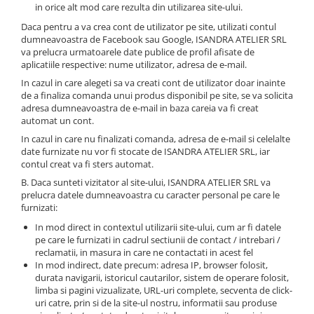
in orice alt mod care rezulta din utilizarea site-ului.
Daca pentru a va crea cont de utilizator pe site, utilizati contul
dumneavoastra de Facebook sau Google, ISANDRA ATELIER SRL
va prelucra urmatoarele date publice de profil afisate de
aplicatiile respective: nume utilizator, adresa de e-mail.
In cazul in care alegeti sa va creati cont de utilizator doar inainte
de a finaliza comanda unui produs disponibil pe site, se va solicita
adresa dumneavoastra de e-mail in baza careia va fi creat
automat un cont.
In cazul in care nu finalizati comanda, adresa de e-mail si celelalte
date furnizate nu vor fi stocate de ISANDRA ATELIER SRL, iar
contul creat va fi sters automat.
B. Daca sunteti vizitator al site-ului, ISANDRA ATELIER SRL va
prelucra datele dumneavoastra cu caracter personal pe care le
furnizati:
In mod direct in contextul utilizarii site-ului, cum ar fi datele
pe care le furnizati in cadrul sectiunii de contact / intrebari /
reclamatii, in masura in care ne contactati in acest fel
In mod indirect, date precum: adresa IP, browser folosit,
durata navigarii, istoricul cautarilor, sistem de operare folosit,
limba si pagini vizualizate, URL-uri complete, secventa de click-
uri catre, prin si de la site-ul nostru, informatii sau produse