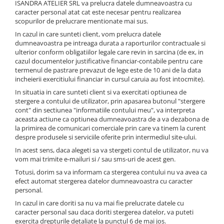
ISANDRA ATELIER SRL va prelucra datele dumneavoastra cu
caracter personal atat cat este necesar pentru realizarea
scopurilor de prelucrare mentionate mai sus.
In cazul in care sunteti client, vom prelucra datele
dumneavoastra pe intreaga durata a raporturilor contractuale si
ulterior conform obligatiilor legale care revin in sarcina (de ex, in
cazul documentelor justificative financiar-contabile pentru care
termenul de pastrare prevazut de lege este de 10 ani de la data
incheierii exercitiului financiar in cursul caruia au fost intocmite).
In situatia in care sunteti client si va exercitati optiunea de
stergere a contului de utilizator, prin apasarea butonul "stergere
cont" din sectiunea "informatiile contului meu", va interpreta
aceasta actiune ca optiunea dumneavoastra de a va dezabona de
la primirea de comunicari comerciale prin care va tinem la curent
despre produsele si serviciile oferite prin intermediul site-ului.
In acest sens, daca alegeti sa va stergeti contul de utilizator, nu va
vom mai trimite e-mailuri si / sau sms-uri de acest gen.
Totusi, dorim sa va informam ca stergerea contului nu va avea ca
efect automat stergerea datelor dumneavoastra cu caracter
personal.
In cazul in care doriti sa nu va mai fie prelucrate datele cu
caracter personal sau daca doriti stergerea datelor, va puteti
exercita drepturile detaliate la punctul 6 de mai jos.