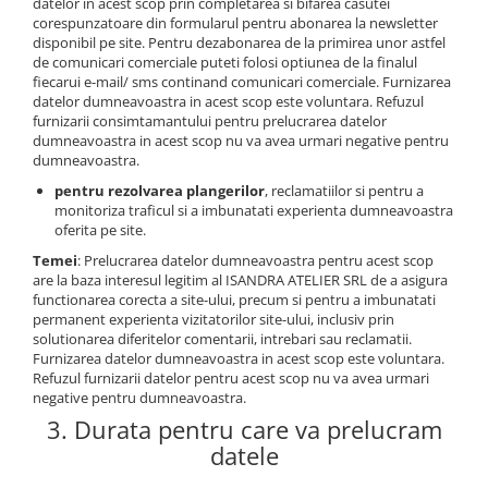
datelor in acest scop prin completarea si bifarea casutei
corespunzatoare din formularul pentru abonarea la newsletter
disponibil pe site. Pentru dezabonarea de la primirea unor astfel
de comunicari comerciale puteti folosi optiunea de la finalul
fiecarui e-mail/ sms continand comunicari comerciale. Furnizarea
datelor dumneavoastra in acest scop este voluntara. Refuzul
furnizarii consimtamantului pentru prelucrarea datelor
dumneavoastra in acest scop nu va avea urmari negative pentru
dumneavoastra.
pentru rezolvarea plangerilor
, reclamatiilor si pentru a
monitoriza traficul si a imbunatati experienta dumneavoastra
oferita pe site.
Temei
: Prelucrarea datelor dumneavoastra pentru acest scop
are la baza interesul legitim al ISANDRA ATELIER SRL de a asigura
functionarea corecta a site-ului, precum si pentru a imbunatati
permanent experienta vizitatorilor site-ului, inclusiv prin
solutionarea diferitelor comentarii, intrebari sau reclamatii.
Furnizarea datelor dumneavoastra in acest scop este voluntara.
Refuzul furnizarii datelor pentru acest scop nu va avea urmari
negative pentru dumneavoastra.
3. Durata pentru care va prelucram
datele