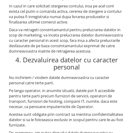
In cazul in care solicitati stergerea contului, insa pe acel cont
exista cel putin o comanda activa, cererea de stergere a contului
va putea fi inregistrata numai dupa livrarea produselor si
finalizarea ultimei comenzi active.
Daca va retrageti consimtamantul pentru prelucrarea datelor in
scop de marketing, va inceta prelucrarea datelor dumneavoastra
cu caracter personal in acest scop, fara insa a afecta prelucrarile
desfasurate de pe baza consimtamantului exprimat de catre
dumneavoastra inainte de retragerea acestuia.
4. Dezvaluirea datelor cu caracter
personal
Nu inchiriem / vindem datele dumneavoastra cu caracter
personal catre terte parti.
Pe langa operator, in anumite situatii, datele pot fi accesibile
pentru terte parti precum furnizori de servicii, operatori de
transport, furnizori de hosting, companii IT, numite, daca este
necesar, ca persoane imputernicite de Operator.
Acestea sunt obligate prin contract sa mentina confidentialitatea
datelor si sa le foloseasca exclusiv in scopul pentru care le-au fost
furnizate.
De asemenea, am putea dezvalui datele dumneavoastra cu