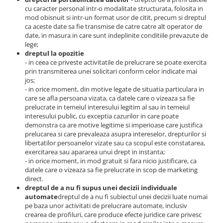
cu caracter personal intr-o modalitate structurata, folosita in
mod obisnuit si intr-un format usor de citit, precum si dreptul
ca aceste date sa fie transmise de catre catre alt operator de
date, in masura in care sunt indeplinite conditiile prevazute de
lege;
dreptul la opozitie
- in ceea ce priveste activitatile de prelucrare se poate exercita
prin transmiterea unei solicitari conform celor indicate mai
jos;
- in orice moment, din motive legate de situatia particulara in
care se afla persoana vizata, ca datele care o vizeaza sa fie
prelucrate in temeiul interesului legitim al sau in temeiul
interesului public, cu exceptia cazurilor in care poate
demonstra ca are motive legitime si imperioase care justifica
prelucarea si care prevaleaza asupra intereselor, drepturilor si
libertatilor persoanelor vizate sau ca scopul este constatarea,
exercitarea sau apararea unui drept in instanta;
- in orice moment, in mod gratuit si fara nicio justificare, ca
datele care o vizeaza sa fie prelucrate in scop de marketing
direct.
dreptul de a nu fi supus unei decizii individuale
automate
dreptul de a nu fi subiectul unei decizii luate numai
pe baza unor activitati de prelucrare automate, inclusiv
crearea de profiluri, care produce efecte juridice care privesc