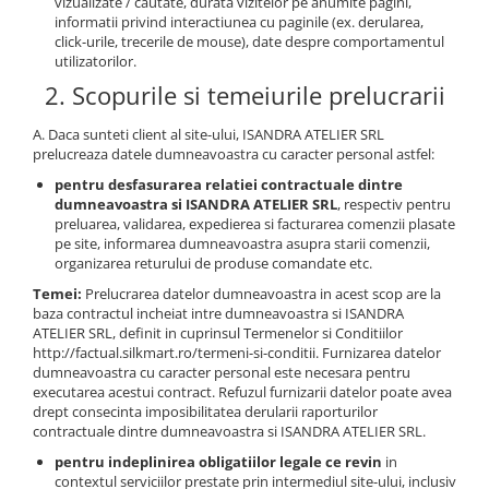
vizualizate / cautate, durata vizitelor pe anumite pagini,
informatii privind interactiunea cu paginile (ex. derularea,
click-urile, trecerile de mouse), date despre comportamentul
utilizatorilor.
2. Scopurile si temeiurile prelucrarii
A. Daca sunteti client al site-ului, ISANDRA ATELIER SRL
prelucreaza datele dumneavoastra cu caracter personal astfel:
pentru desfasurarea relatiei contractuale dintre
dumneavoastra si ISANDRA ATELIER SRL
, respectiv pentru
preluarea, validarea, expedierea si facturarea comenzii plasate
pe site, informarea dumneavoastra asupra starii comenzii,
organizarea returului de produse comandate etc.
Temei:
Prelucrarea datelor dumneavoastra in acest scop are la
baza contractul incheiat intre dumneavoastra si ISANDRA
ATELIER SRL, definit in cuprinsul Termenelor si Conditiilor
http://factual.silkmart.ro/termeni-si-conditii. Furnizarea datelor
dumneavoastra cu caracter personal este necesara pentru
executarea acestui contract. Refuzul furnizarii datelor poate avea
drept consecinta imposibilitatea derularii raporturilor
contractuale dintre dumneavoastra si ISANDRA ATELIER SRL.
pentru indeplinirea obligatiilor legale ce revin
in
contextul serviciilor prestate prin intermediul site-ului, inclusiv