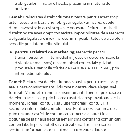
a obligatiilor in materie fiscala, precum si in materie de
arhivare.
Temei
: Prelucrarea datelor dumneavoastra pentru acest scop
este necesara in baza unor obligatii legale. Furnizarea datelor
dumneavoastra in acest scop este necesara. Refuzul furnizarii
datelor poate avea drept consecinta imposibilitatea de a respecta
obligatiile legale care ii revin si deci in imposibilitatea de a va oferi
serviciile prin intermediul site-ului.
pentru activitati de marketing
, respectiv pentru
transmiterea, prin intermediul mijloacelor de comunicare la
distanta (e-mail, sms) de comunicari comerciale privind
produsele si serviciile oferite de ISANDRA ATELIER SRL , prin
intermediul site-ului.
Temei
: Prelucrarea datelor dumneavoastra pentru acest scop
are la baza consimtamantul dumneavoastra, daca alegeti sa-l
furnizati. Va puteti exprima consimtamantul pentru prelucrarea
datelor in acest scop prin bifarea casutei corespunzatoare de la
momentul crearii contului, sau ulterior crearii contului, la
sectiunea informatiile contului meu. Pentru dezabonarea de la
primirea unor astfel de comunicari comerciale puteti folosi
optiunea de la finalul fiecarui e-mail/ sms continand comunicari
comerciale. In plus, puteti sa va dezabonati prin accesarea
sectiunii "Informatiile contului meu". Furnizarea datelor