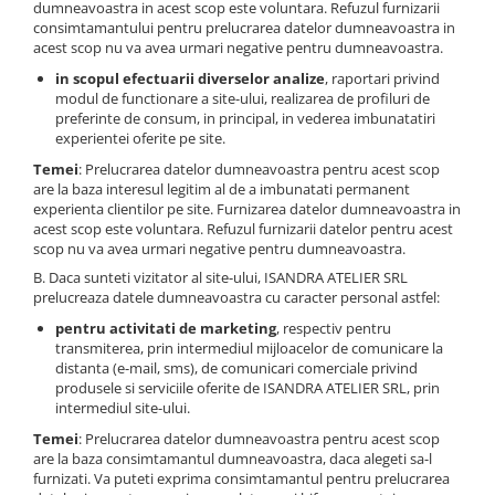
dumneavoastra in acest scop este voluntara. Refuzul furnizarii
consimtamantului pentru prelucrarea datelor dumneavoastra in
acest scop nu va avea urmari negative pentru dumneavoastra.
in scopul efectuarii diverselor analize
, raportari privind
modul de functionare a site-ului, realizarea de profiluri de
preferinte de consum, in principal, in vederea imbunatatiri
experientei oferite pe site.
Temei
: Prelucrarea datelor dumneavoastra pentru acest scop
are la baza interesul legitim al de a imbunatati permanent
experienta clientilor pe site. Furnizarea datelor dumneavoastra in
acest scop este voluntara. Refuzul furnizarii datelor pentru acest
scop nu va avea urmari negative pentru dumneavoastra.
B. Daca sunteti vizitator al site-ului, ISANDRA ATELIER SRL
prelucreaza datele dumneavoastra cu caracter personal astfel:
pentru activitati de marketing
, respectiv pentru
transmiterea, prin intermediul mijloacelor de comunicare la
distanta (e-mail, sms), de comunicari comerciale privind
produsele si serviciile oferite de ISANDRA ATELIER SRL, prin
intermediul site-ului.
Temei
: Prelucrarea datelor dumneavoastra pentru acest scop
are la baza consimtamantul dumneavoastra, daca alegeti sa-l
furnizati. Va puteti exprima consimtamantul pentru prelucrarea