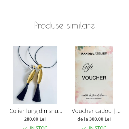
Produse similare
Colier lung din snur
Voucher cadou |
C
de piele si ciucuri
Isandra Atelier
280,00 Lei
de la 300,00 Lei
IN STOC
IN STOC