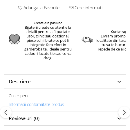
Adauga la Favorite
Cere informatii
Create din pasiune
Bijuterii create cu atentie la
detalii pentru a fi purtate
Curier rapid
usor, zilnic sau ocazional,
LIvram prompt in
piese echilibrate ce pot fi
localitate din tara.
integrate fara efort in
tu sa te bucuri c
garderoba ta. Ideale pentru
repede de ce ai c
cadouri facute tie sau cuiva
drag.
Descriere
Colier perle
Informatii conformitate produs
Review-uri
(0)