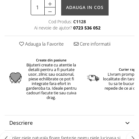
ADAUGA IN COS
Cod Produs:
C1128
Ai nevoie de ajutor?
0723 536 052
Adauga la Favorite
Cere informatii
Create din pasiune
Bijuterii create cu atentie la
detalii pentru a fi purtate
Curier rapid
usor, zilnic sau ocazional,
LIvram prompt in
piese echilibrate ce pot fi
localitate din tara.
integrate fara efort in
tu sa te bucuri c
garderoba ta. Ideale pentru
repede de ce ai c
cadouri facute tie sau cuiva
drag.
Descriere
Colier piele naturala floare fantezie negru piele lucioasa si