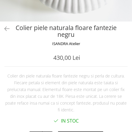
Colier piele naturala floare fantezie
negru
ISANDRA Atelier
430,00 Lei
Colier din piele naturala floare fantezie negru si perla de cultura.
Fiecare petala si element din piele naturala este taiata si
prelucrata manual. Elementul floare este montat pe un colier fix
din inox placat cu aur de 18K. Piesa este unicat. La cerere se
poate reface insa numai ca si concept fantezie, produsul nu poate
fi identic.
IN STOC