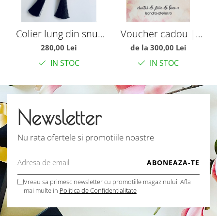
Colier lung din snur
Voucher cadou |
C
de piele si ciucuri
Isandra Atelier
280,00 Lei
de la 300,00 Lei
IN STOC
IN STOC
Newsletter
Nu rata ofertele si promotiile noastre
Vreau sa primesc newsletter cu promotiile magazinului. Afla
mai multe in
Politica de Confidentialitate