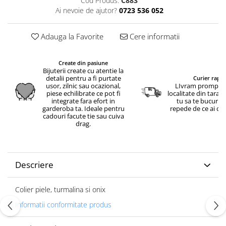
Cod Produs:
C883
Ai nevoie de ajutor?
0723 536 052
Adauga la Favorite
Cere informatii
Create din pasiune
Bijuterii create cu atentie la
detalii pentru a fi purtate
Curier rapid
usor, zilnic sau ocazional,
LIvram prompt in
piese echilibrate ce pot fi
localitate din tara.
integrate fara efort in
tu sa te bucuri c
garderoba ta. Ideale pentru
repede de ce ai c
cadouri facute tie sau cuiva
drag.
Descriere
Colier piele, turmalina si onix
Informatii conformitate produs