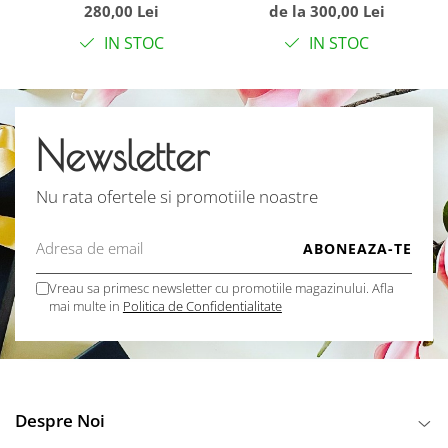
de piele si ciucuri
Isandra Atelier
280,00 Lei
de la 300,00 Lei
IN STOC
IN STOC
Newsletter
Nu rata ofertele si promotiile noastre
Vreau sa primesc newsletter cu promotiile magazinului. Afla
mai multe in
Politica de Confidentialitate
Despre Noi