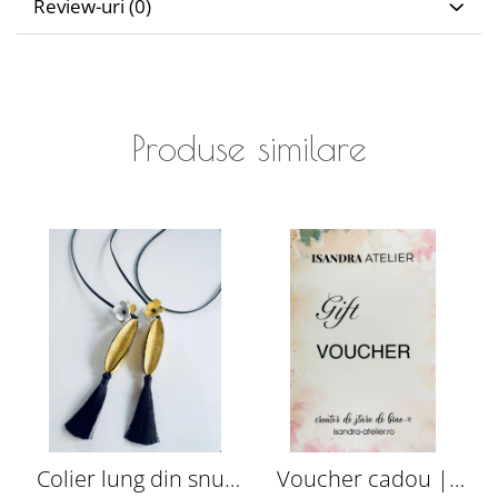
Review-uri
(0)
Produse similare
Colier lung din snur
Voucher cadou |
C