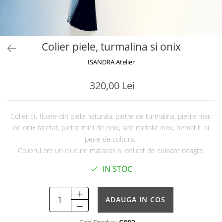
Colier piele, turmalina si onix
ISANDRA Atelier
320,00 Lei
Colier cu floare din piele naturala, pietre de turmalina, pietre mari
de onix fatetat, pietre mici de onix, lant metalic inox, hematit si
perle de cultura.
Colierul are un ciucure matasos si delicat de culoare neagra.
IN STOC
ADAUGA IN COS