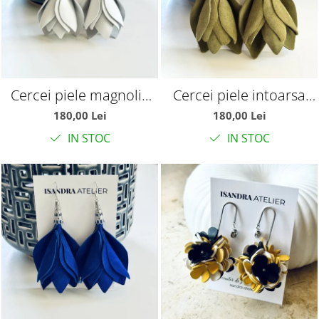
Cercei piele magnolie
Cercei piele intoarsa
alba
magnolie olive
180,00 Lei
180,00 Lei
IN STOC
IN STOC