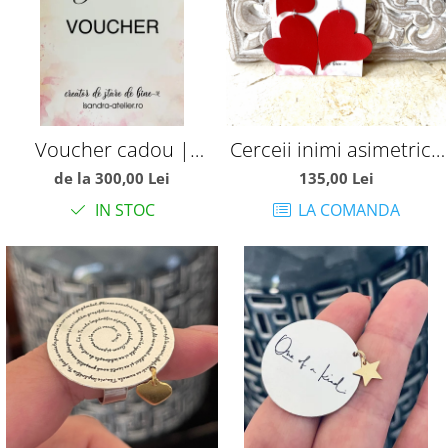
Voucher cadou |
Cerceii inimi asimetrice
Isandra Atelier
rosii
de la 300,00 Lei
135,00 Lei
IN STOC
LA COMANDA