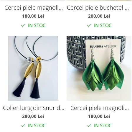
Cercei piele magnolie
Cercei piele buchetel de
albastru royal
liliac alb galben negru
180,00 Lei
200,00 Lei
IN STOC
IN STOC
Colier lung din snur de
Cercei piele magnolie
piele si ciucuri
verde stralucitor
280,00 Lei
180,00 Lei
IN STOC
IN STOC