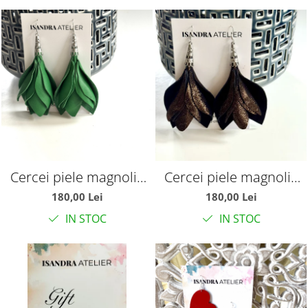
Cercei piele magnolie
Cercei piele magnolie
verde
maron stralucitor
180,00 Lei
180,00 Lei
IN STOC
IN STOC