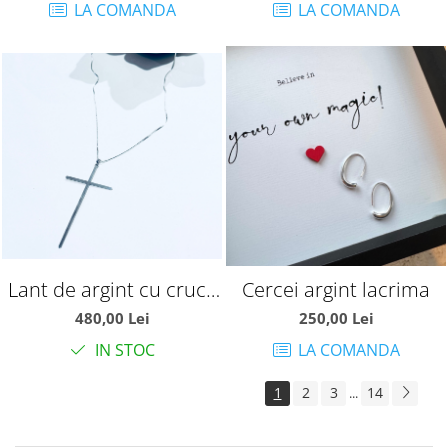
LA COMANDA
LA COMANDA
Lant de argint cu cruce
Cercei argint lacrima
mare
480,00 Lei
250,00 Lei
IN STOC
LA COMANDA
1
2
3
14
...