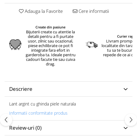
Adauga la Favorite
Cere informatii
Create din pasiune
Bijuterii create cu atentie la
detalii pentru a fi purtate
Curier rapid
usor, zilnic sau ocazional,
LIvram prompt in
piese echilibrate ce pot fi
localitate din tara.
integrate fara efort in
tu sa te bucuri c
garderoba ta. Ideale pentru
repede de ce ai c
cadouri facute tie sau cuiva
drag.
Descriere
Lant argint cu ghinda piele naturala
Informatii conformitate produs
Review-uri
(0)