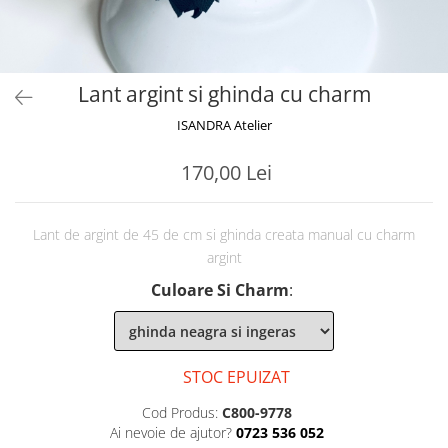
Lant argint si ghinda cu charm
ISANDRA Atelier
170,00 Lei
Lant de argint de 45 de cm si ghinda creata manual cu charm
argint
Culoare Si Charm
:
STOC EPUIZAT
Cod Produs:
C800-9778
Ai nevoie de ajutor?
0723 536 052