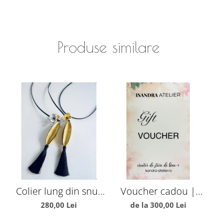
Produse similare
Colier lung din snur
Voucher cadou |
C
de piele si ciucuri
Isandra Atelier
280,00 Lei
de la 300,00 Lei