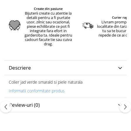
Create din pasiune
Bijuterii create cu atentie la
detalii pentru a fi purtate
Curier rapid
usor, zilnic sau ocazional,
LIvram prompt in
piese echilibrate ce pot fi
localitate din tara.
integrate fara efort in
tu sa te bucuri c
garderoba ta. Ideale pentru
repede de ce ai c
cadouri facute tie sau cuiva
drag.
Descriere
Colier jad verde smarald si piele naturala
Informatii conformitate produs
Review-uri
(0)