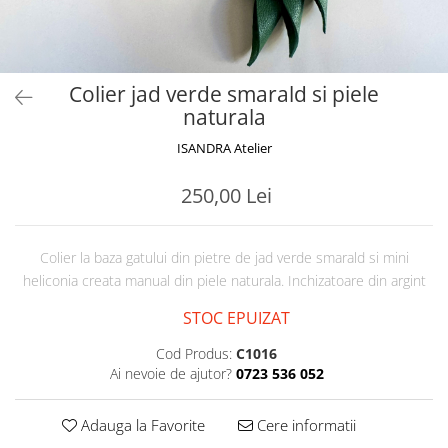
Colier jad verde smarald si piele
naturala
ISANDRA Atelier
250,00 Lei
Colier la baza gatului din pietre de jad verde smarald si mini
heliconia creata manual din piele naturala. Inchizatoare din argint
STOC EPUIZAT
Cod Produs:
C1016
Ai nevoie de ajutor?
0723 536 052
Adauga la Favorite
Cere informatii