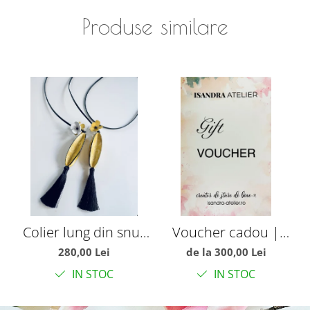
Produse similare
Colier lung din snur
Voucher cadou |
C
de piele si ciucuri
Isandra Atelier
280,00 Lei
de la 300,00 Lei
IN STOC
IN STOC