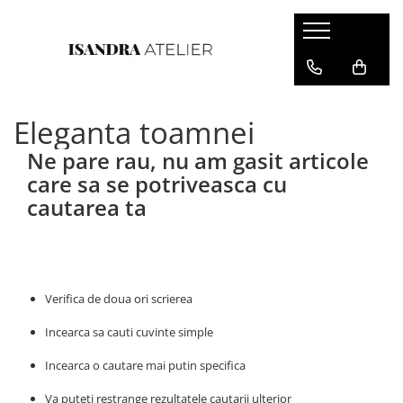
Cercei piele
Cercei floare
Eleganta toamnei
Cercei geometrici
Cercei inima
Ne pare rau, nu am gasit articole
care sa se potriveasca cu
cautarea ta
Verifica de doua ori scrierea
Incearca sa cauti cuvinte simple
Incearca o cautare mai putin specifica
Va puteti restrange rezultatele cautarii ulterior