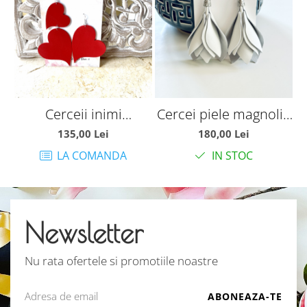
Cerceii inimi
Cercei piele magnolie
C
asimetrice rosii
alba
135,00 Lei
180,00 Lei
LA COMANDA
IN STOC
Newsletter
Nu rata ofertele si promotiile noastre