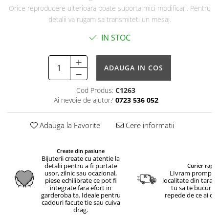
Orice reproducere ulterioara poate suporta mici modificari. Pentru
detalii va rugam sa transmiteti un mesaj.
IN STOC
ADAUGA IN COS
Cod Produs:
C1263
Ai nevoie de ajutor?
0723 536 052
Adauga la Favorite
Cere informatii
Create din pasiune
Bijuterii create cu atentie la
detalii pentru a fi purtate
Curier rapid
usor, zilnic sau ocazional,
LIvram prompt in
piese echilibrate ce pot fi
localitate din tara.
integrate fara efort in
tu sa te bucuri c
garderoba ta. Ideale pentru
repede de ce ai c
cadouri facute tie sau cuiva
drag.