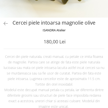
Cercei piele intoarsa magnolie olive
ISANDRA Atelier
180,00 Lei
Cercei din piele naturala, creati manual, cu petale ce imita floarea
de magnolie. Partea care se atinge de fata este piele naturala
lucioasa sau mata ori piele intoarsa lacuita astfel incat cerceii sa nu
se murdareasca sau sa fie usor de curatat. Partea din fata este
piele intoarsa. Lugimea cerceilor este de aproximativ 11.5 cm.
Tortite din otel inoxidabil.
Modelul este decupat manual petala cu petala, iar diferenta dintre
diferitele grosimi sau structuri de piele face imposibila redarea
exact a acestora, uneori chiar si aceeasi culoare. Modelul din
imagine este unicat.