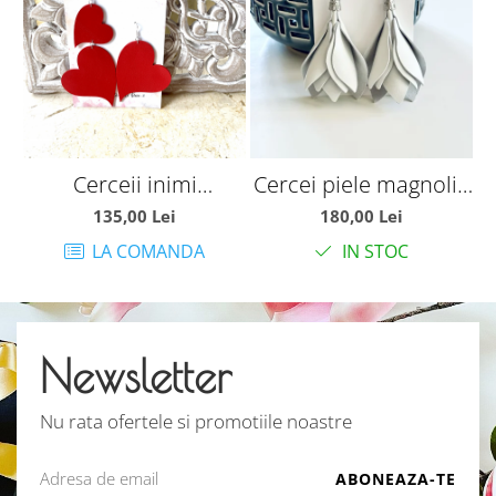
Cerceii inimi
Cercei piele magnolie
C
asimetrice rosii
alba
135,00 Lei
180,00 Lei
LA COMANDA
IN STOC
Newsletter
Nu rata ofertele si promotiile noastre