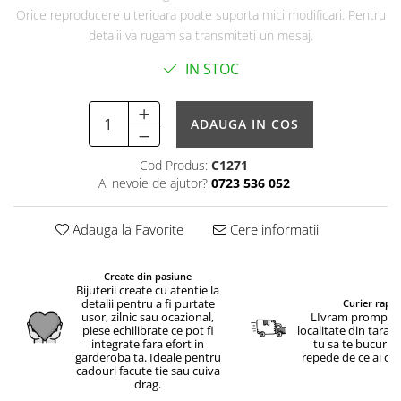
Orice reproducere ulterioara poate suporta mici modificari. Pentru
detalii va rugam sa transmiteti un mesaj.
IN STOC
ADAUGA IN COS
Cod Produs:
C1271
Ai nevoie de ajutor?
0723 536 052
Adauga la Favorite
Cere informatii
Create din pasiune
Bijuterii create cu atentie la
detalii pentru a fi purtate
Curier rapid
usor, zilnic sau ocazional,
LIvram prompt in
piese echilibrate ce pot fi
localitate din tara.
integrate fara efort in
tu sa te bucuri c
garderoba ta. Ideale pentru
repede de ce ai c
cadouri facute tie sau cuiva
drag.