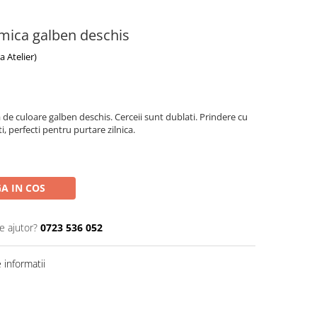
 mica galben deschis
 Atelier)
 de culoare galben deschis. Cerceii sunt dublati. Prindere cu
ati, perfecti pentru purtare zilnica.
A IN COS
e ajutor?
0723 536 052
informatii