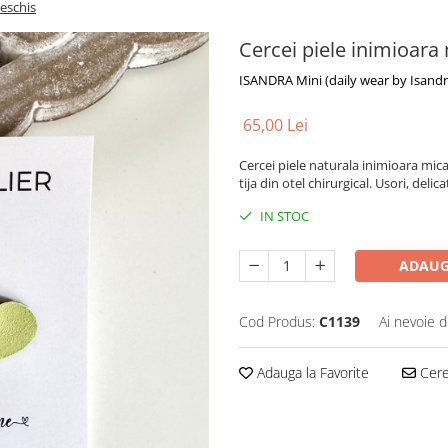
deschis
Cercei piele inimioara
ISANDRA Mini (daily wear by Isandra
65,00 Lei
Cercei piele naturala inimioara mica
tija din otel chirurgical. Usori, delic
IN STOC
ADAUG
Cod Produs:
C1139
Ai nevoie d
Adauga la Favorite
Cere 