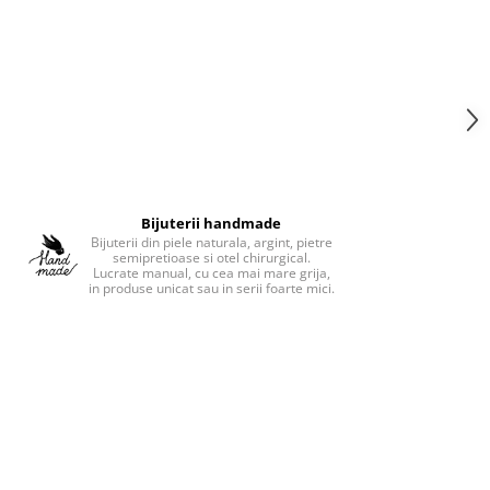
Bijuterii handmade
Bijuterii din piele naturala, argint, pietre
semipretioase si otel chirurgical.
Lucrate manual, cu cea mai mare grija,
in produse unicat sau in serii foarte mici.