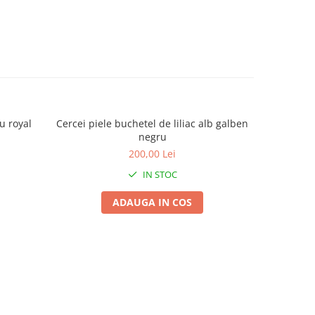
u royal
Cercei piele buchetel de liliac alb galben
Cercei pie
negru
200,00 Lei
IN STOC
ADAUGA IN COS