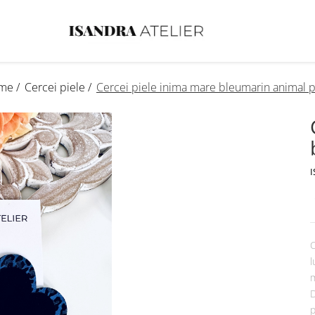
me /
Cercei piele /
Cercei piele inima mare bleumarin animal p
I
C
l
m
D
p