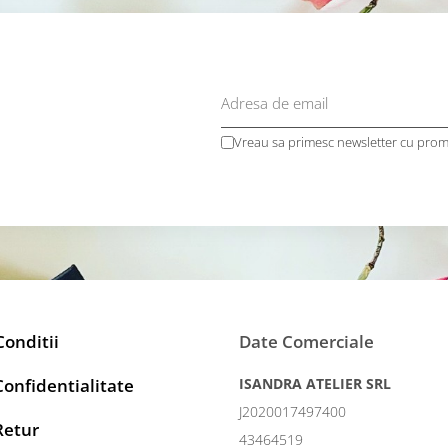
Vreau sa primesc newsletter cu promo
Conditii
Date Comerciale
Confidentialitate
ISANDRA ATELIER SRL
J2020017497400
Retur
43464519