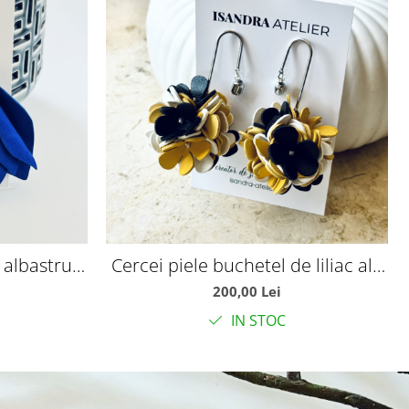
 albastru
Cercei piele buchetel de liliac alb
galben negru
200,00 Lei
IN STOC