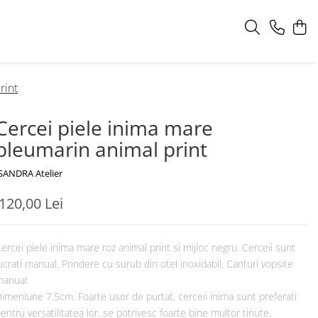
rint
Cercei piele inima mare
bleumarin animal print
SANDRA Atelier
120,00 Lei
ercei piele inima mare roz animal print si mijloc negru. Cerceii sunt
ucrati manual. Prindere cu surub din otel inoxidabil. Canturi vopsite
anual.
imeniune 7.5cm. Foarte usor de purtat, cerceii inima sunt preferati
entru versatilitatea lor. se potrivesc foarte bine multor tinute.