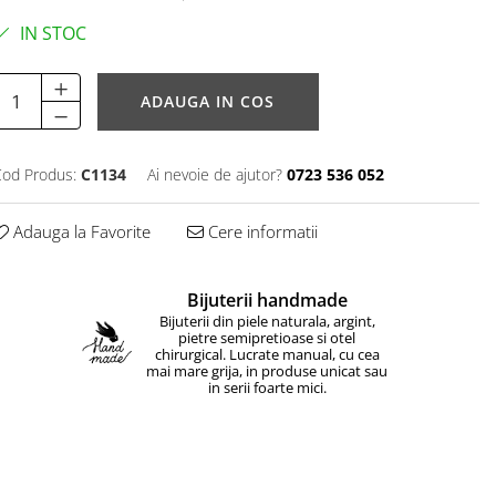
IN STOC
ADAUGA IN COS
od Produs:
C1134
Ai nevoie de ajutor?
0723 536 052
Adauga la Favorite
Cere informatii
Bijuterii handmade
Bijuterii din piele naturala, argint,
pietre semipretioase si otel
chirurgical. Lucrate manual, cu cea
mai mare grija, in produse unicat sau
in serii foarte mici.