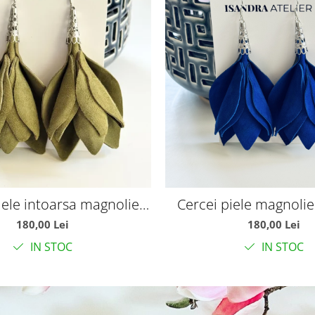
iele intoarsa magnolie
Cercei piele magnolie
olive
royal
180,00 Lei
180,00 Lei
IN STOC
IN STOC