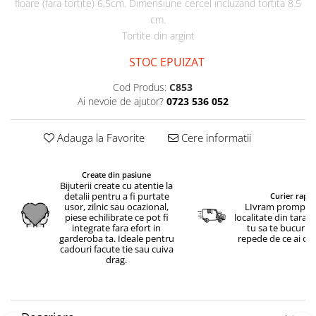
floare (fara tortite) 6,5cm. Dimensiune cercel incluzand tortita 8.5
cm.
Tortite din argint
STOC EPUIZAT
Cod Produs:
C853
Ai nevoie de ajutor?
0723 536 052
Adauga la Favorite
Cere informatii
Create din pasiune
Bijuterii create cu atentie la
detalii pentru a fi purtate
Curier rapid
usor, zilnic sau ocazional,
LIvram prompt in
piese echilibrate ce pot fi
localitate din tara.
integrate fara efort in
tu sa te bucuri c
garderoba ta. Ideale pentru
repede de ce ai c
cadouri facute tie sau cuiva
drag.