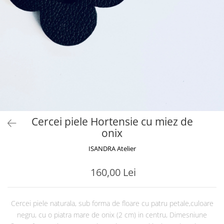
Cercei piele Hortensie cu miez de
onix
ISANDRA Atelier
160,00 Lei
Cercei piele naturala, sub forma de floare cu patru petale,culoare
negru, cu o piatra mare de onix (2 cm) in centru, Dimesniune