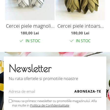
Cercei piele magnolie
Cercei piele intoarsa
C
alba
magnolie olive
180,00 Lei
180,00 Lei
IN STOC
IN STOC
Newsletter
Nu rata ofertele si promotiile noastre
Vreau sa primesc newsletter cu promotiile magazinului. Afla
mai multe in
Politica de Confidentialitate