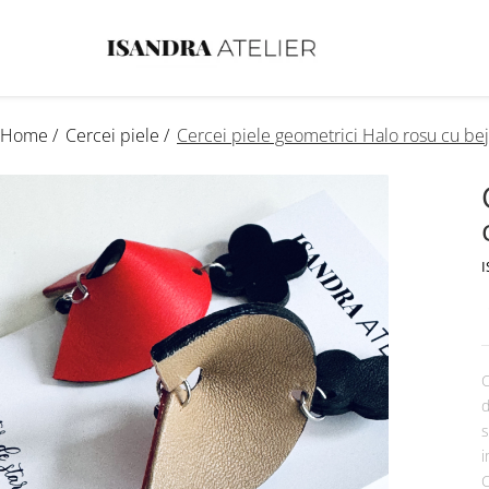
Home /
Cercei piele /
Cercei piele geometrici Halo rosu cu bej
I
C
d
s
i
C