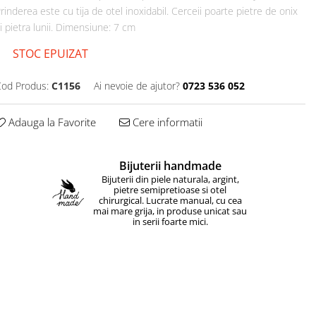
rinderea este cu tija de otel inoxidabil. Cerceii poarte pietre de onix
i pietra lunii. Dimensiune: 7 cm
STOC EPUIZAT
od Produs:
C1156
Ai nevoie de ajutor?
0723 536 052
Adauga la Favorite
Cere informatii
Bijuterii handmade
Bijuterii din piele naturala, argint,
pietre semipretioase si otel
chirurgical. Lucrate manual, cu cea
mai mare grija, in produse unicat sau
in serii foarte mici.