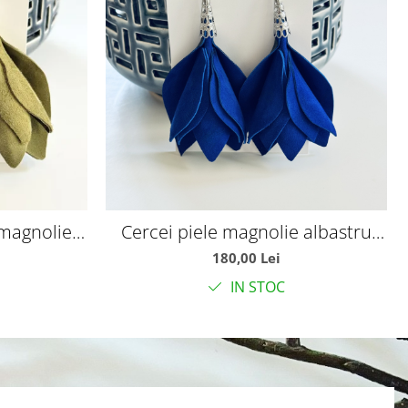
 magnolie
Cercei piele magnolie albastru
royal
180,00 Lei
IN STOC