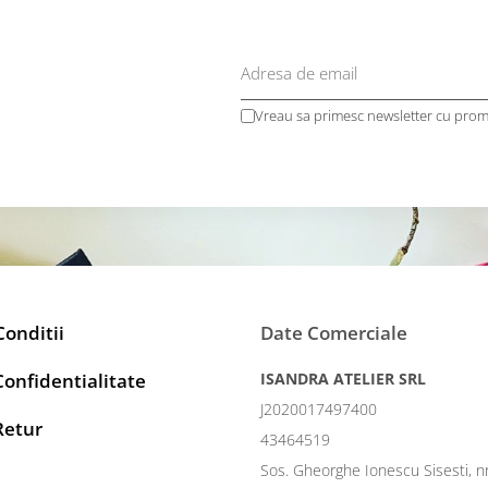
Vreau sa primesc newsletter cu promo
Conditii
Date Comerciale
Confidentialitate
ISANDRA ATELIER SRL
J2020017497400
Retur
43464519
Sos. Gheorghe Ionescu Sisesti, n