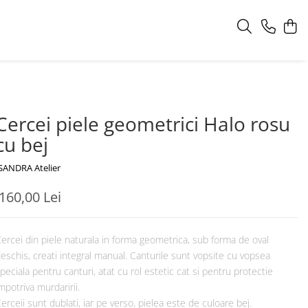
Cercei piele geometrici Halo rosu
cu bej
SANDRA Atelier
160,00 Lei
ercei din piele naturala in forma geometrica, sub forma de oval
eschis, creati integral manual. Canturile sunt vopsite cu vopsea
peciala pentru canturi, atat cu rol estetic cat si pentru protectie
mpotriva murdaririi.
erceii sunt dublati, iar pe verso, pielea este de culoare bej.