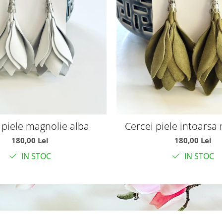
 piele magnolie alba
Cercei piele intoarsa
olive
180,00 Lei
180,00 Lei
IN STOC
IN STOC