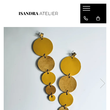
Cercei piele
Cercei floare
Cercei geometrici
Cercei inima