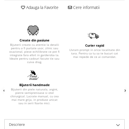
Adauga la Favorite
Cere informatii
Create din pasiune
Bijuterii create cu atentie la detalii
Curier rapid
pentru a fi purtate usor, zilnic sau
LIvram prompt in orice localitate din
ocazional, piese echilibrate ce pot fi
tara. Pentru ca tu sa te bucuri cat
integrate fara efort in garderoba ta.
mai repede de ce ai comandat.
Ideale pentru cadouri facute tie sau
cuiva drag.
Bijuterii handmade
Bijuterii din piele naturala, argint,
pietre semipretioase si otel
chirurgical. Lucrate manual, cu cea
mai mare grija, in produse unicat
sau in serii foarte mici.
Descriere