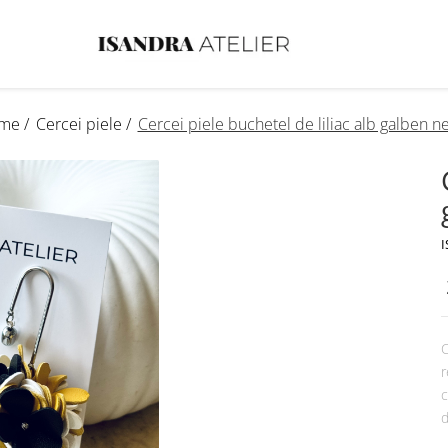
me /
Cercei piele /
Cercei piele buchetel de liliac alb galben n
I
C
r
c
d