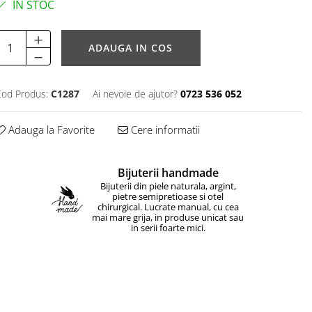
IN STOC
ADAUGA IN COS
od Produs:
C1287
Ai nevoie de ajutor?
0723 536 052
Adauga la Favorite
Cere informatii
Bijuterii handmade
Bijuterii din piele naturala, argint,
pietre semipretioase si otel
chirurgical. Lucrate manual, cu cea
mai mare grija, in produse unicat sau
in serii foarte mici.