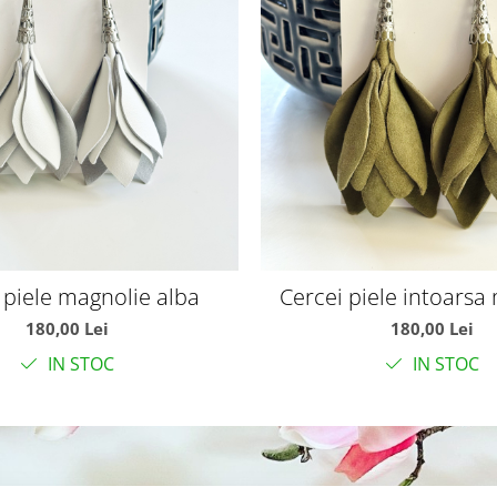
 piele magnolie alba
Cercei piele intoarsa
olive
180,00 Lei
180,00 Lei
IN STOC
IN STOC