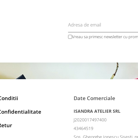
Vreau sa primesc newsletter cu promo
Conditii
Date Comerciale
Confidentialitate
ISANDRA ATELIER SRL
J2020017497400
Retur
43464519
Sos. Gheorghe Ionescu Sisesti, n