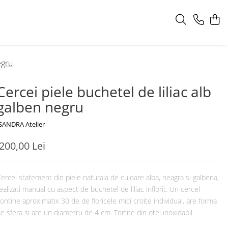
egru
Cercei piele buchetel de liliac alb
galben negru
SANDRA Atelier
200,00 Lei
ercei statement din piele naturala de culoare alba, neagra si galbena,
ealizati manual cu aspect de buchetel de liliac inflorit. Un cercel
ontine aproximatix 30 de de floricele mici croite individual, are forma
e sfera si are un diametru de 4 cm. Tortite din otel inoxidabil.