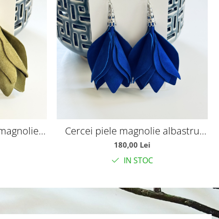
 magnolie
Cercei piele magnolie albastru
royal
180,00 Lei
IN STOC