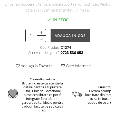
Orice reproducere ulterioara poate suporta mici modificari. Pentru
detalii va rugam sa transmiteti un mesaj.
IN STOC
ADAUGA IN COS
Cod Produs:
C1274
Ai nevoie de ajutor?
0723 536 052
Adauga la Favorite
Cere informatii
Create din pasiune
Bijuterii create cu atentie la
detalii pentru a fi purtate
Curier rapid
usor, zilnic sau ocazional,
LIvram prompt in
piese echilibrate ce pot fi
localitate din tara.
integrate fara efort in
tu sa te bucuri c
garderoba ta. Ideale pentru
repede de ce ai c
cadouri facute tie sau cuiva
drag.