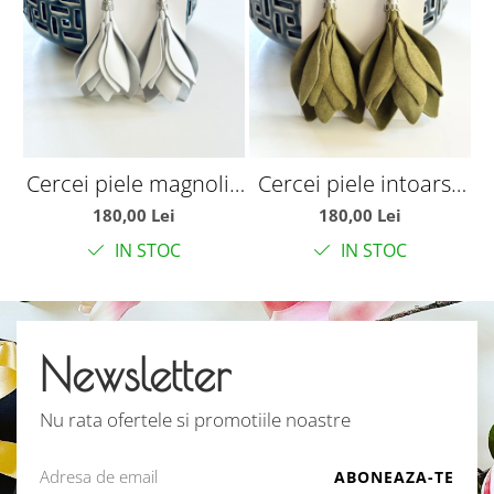
Cercei piele magnolie
Cercei piele intoarsa
C
alba
magnolie olive
180,00 Lei
180,00 Lei
IN STOC
IN STOC
Newsletter
Nu rata ofertele si promotiile noastre