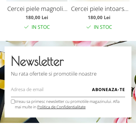
Cercei piele magnolie
Cercei piele intoarsa
C
alba
magnolie olive
180,00 Lei
180,00 Lei
IN STOC
IN STOC
Newsletter
Nu rata ofertele si promotiile noastre
Vreau sa primesc newsletter cu promotiile magazinului. Afla
mai multe in
Politica de Confidentialitate