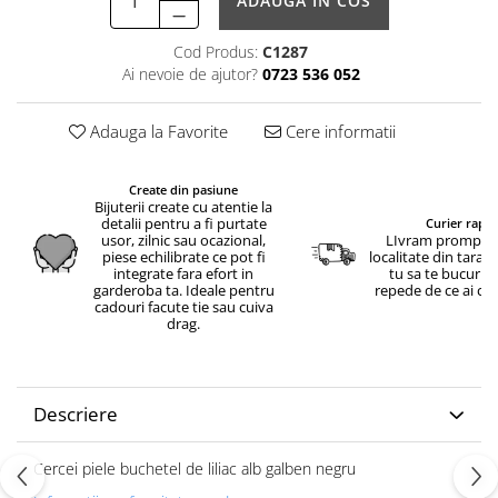
ADAUGA IN COS
Cod Produs:
C1287
Ai nevoie de ajutor?
0723 536 052
Adauga la Favorite
Cere informatii
Create din pasiune
Bijuterii create cu atentie la
detalii pentru a fi purtate
Curier rapid
usor, zilnic sau ocazional,
LIvram prompt in
piese echilibrate ce pot fi
localitate din tara.
integrate fara efort in
tu sa te bucuri c
garderoba ta. Ideale pentru
repede de ce ai c
cadouri facute tie sau cuiva
drag.
Descriere
Cercei piele buchetel de liliac alb galben negru