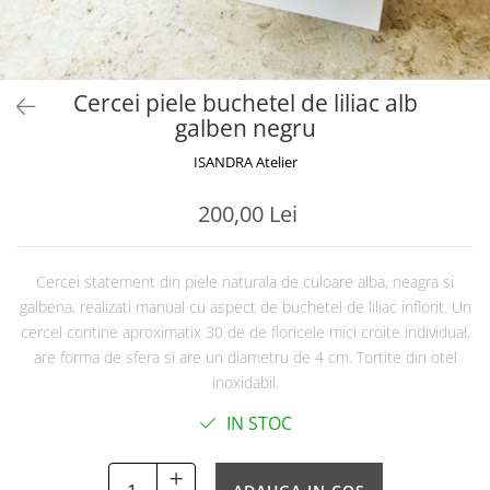
Cercei piele buchetel de liliac alb
galben negru
ISANDRA Atelier
200,00 Lei
Cercei statement din piele naturala de culoare alba, neagra si
galbena, realizati manual cu aspect de buchetel de liliac inflorit. Un
cercel contine aproximatix 30 de de floricele mici croite individual,
are forma de sfera si are un diametru de 4 cm. Tortite din otel
inoxidabil.
IN STOC