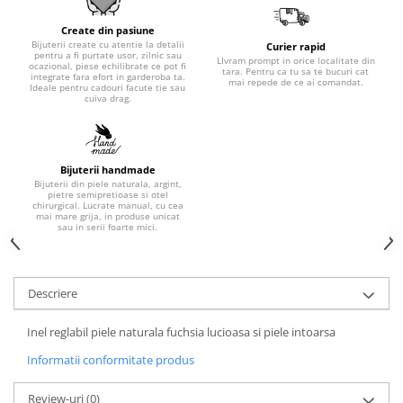
Create din pasiune
Bijuterii create cu atentie la detalii
Curier rapid
pentru a fi purtate usor, zilnic sau
LIvram prompt in orice localitate din
ocazional, piese echilibrate ce pot fi
tara. Pentru ca tu sa te bucuri cat
integrate fara efort in garderoba ta.
mai repede de ce ai comandat.
Ideale pentru cadouri facute tie sau
cuiva drag.
Bijuterii handmade
Bijuterii din piele naturala, argint,
pietre semipretioase si otel
chirurgical. Lucrate manual, cu cea
mai mare grija, in produse unicat
sau in serii foarte mici.
Descriere
Inel reglabil piele naturala fuchsia lucioasa si piele intoarsa
Informatii conformitate produs
Review-uri
(0)