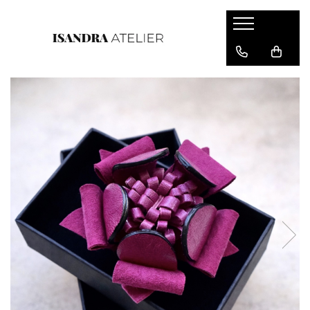
Cercei piele
Cercei floare
Cercei geometrici
Cercei inima