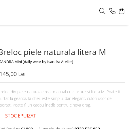
Breloc piele naturala litera M
SANDRA Mini (daily wear by Isandra Atelier)
145,00 Lei
reloc din piele naturala creat manual cu ciucure si litera M. Poate fi
urtat la geanta, la chei, este simplu, dar elegant, culori usor de
sortat. Poate fi un cadou inedit pentru cineva drag.
STOC EPUIZAT
od Produs:
C1069
Ai nevoie de ajutor?
0723 536 052