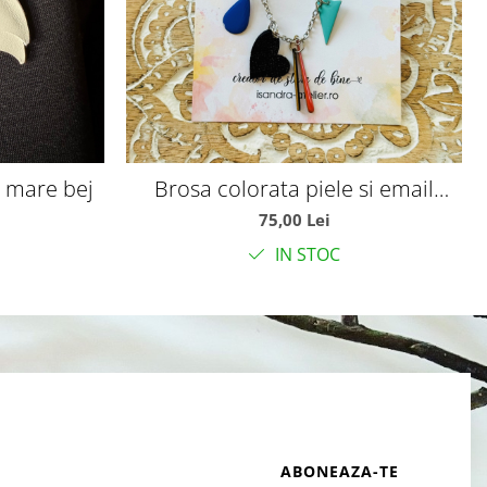
 mare bej
Brosa colorata piele si email
varianta D
75,00 Lei
IN STOC