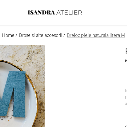
Home /
Brose si alte accesorii /
Breloc piele naturala litera M
I
B
p
a
C