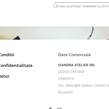
Vreau sa primesc newsletter cu promo
Conditii
Date Comerciale
Confidentialitate
ISANDRA ATELIER SRL
J2020017497400
Retur
43464519
Sos. Gheorghe Ionescu Sisesti, n
Bucuresti